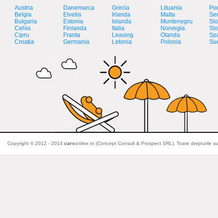
Austria
Danemarca
Grecia
Lituania
Por
Belgia
Elvetia
Irlanda
Malta
Ser
Bulgaria
Estonia
Islanda
Muntenegru
Slo
Cehia
Finlanda
Italia
Norvegia
Slo
Cipru
Franta
Leasing
Olanda
Sp
Croatia
Germania
Letonia
Polonia
Su
Copyright © 2012 - 2014
cars
online.ro (Concept Consult & Prospect SRL). Toate drepturile su