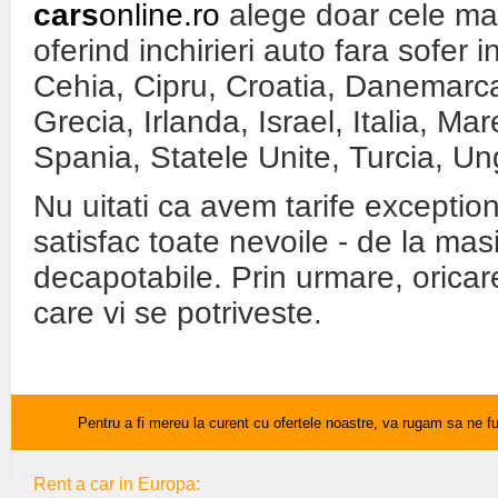
cars
online.ro
alege doar cele mai
oferind inchirieri auto fara sofer 
Cehia, Cipru, Croatia, Danemarca
Grecia, Irlanda, Israel,
Italia
, Mar
Spania, Statele Unite, Turcia, Unga
Nu uitati ca avem tarife exceptio
satisfac toate nevoile - de la mas
decapotabile. Prin urmare, oricare
care vi se potriveste.
Pentru a fi mereu la curent cu ofertele noastre, va rugam sa ne 
Rent a car in Europa: